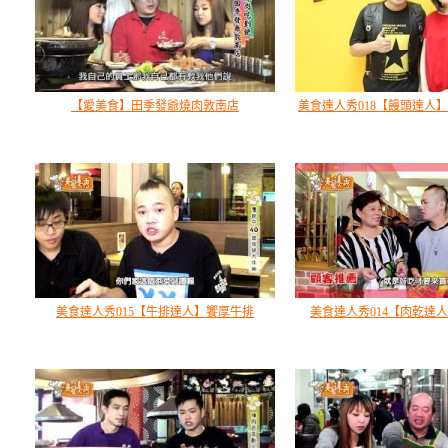
【愛美食】田季發爺燒肉敦南店
美食達人秀018【饅頭達人
美食達人秀015【牛排達人】饗厚牛排
美食達人秀014【肉乾達