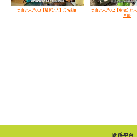
美食達人秀003【鬆餅達人】菓將鬆餅
美食達人秀002【烏溜魚達
餐廳
關係平台