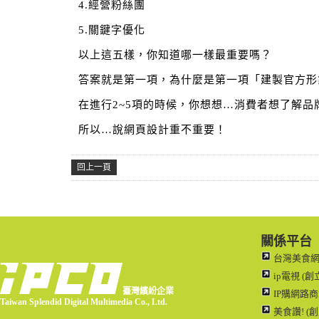
4.經營粉絲團
5.關鍵字優化
以上這五樣，你知道哪一樣最重要嗎？
答案就是第一項，為什麼是第一項「建製官方形
在進行2~5項的時候，你想想…消費者想了解
所以…說網頁設計重不重要！
回上一頁
關係平台
台灣美食網路
ip電視 (創
臺灣繽紛企業
IP購網路商城
Taiwan Splendid Digital Multimedia Co., Ltd.
美食讚! (創